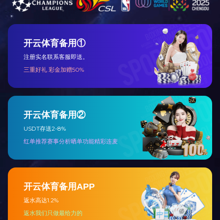
很显然，经过三年试水期的绿城电商将不满足于区域生意。未来3-5年，
绿城电商已与重庆两江新区组委会领导洽谈设立重庆体验馆事宜，迈出全国布局
更宏伟的计划则是拓展海外市场。就在不久前，一家美国资深房地产集团旗
亚、美国等多家发展商进行洽谈，有望在2014年正式开展业务联系。
计划还有一项是充当融资平台，提供金融产品服务。"房地产这样资本密集
如果绿城电商不愿赊账，业务很难发展，平台很难壮大；但如果赊账，又怕面临
如何解决这个问题，绿城电商团队进行了思考，最后的解决方案是借助银行
以海尔财务公司为例。具体的操作是，绿城电商以自己的担保公司作保，委
城电商支付部分货款，获得全额商品。不足的货款由绿城补齐，并转变为贷款，
用宓建栋的话说就是"绿城电商赚取贷款利息的同时，又保证平台业务不因资
上一篇：
“地产乔布斯”发起行业革命 绿城电商一年销售25亿
下一篇：
淘金养老生意：绿城乌镇雅园400套热销