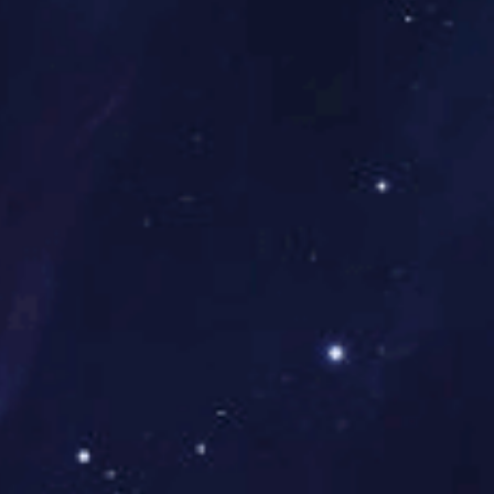
的产品营造、扎实的服务能力、优秀的业内口碑，再次蝉联
“2022中国房地产代建运
林江先生参加了线上会议并作了专题分享。