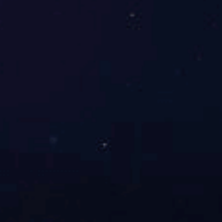
乡村集体带来了更加可观的经济效益，给农民增加了经济收入，还辐射带动乡村产业发