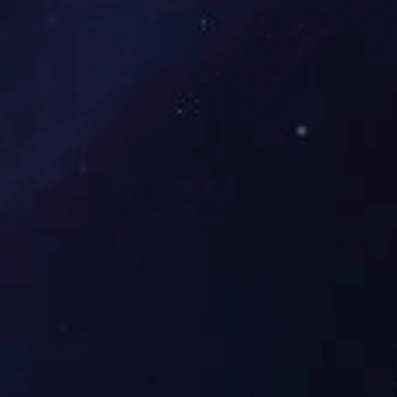
◎2022中国房地产政府代建运营引领企业
大道为公，
以利他之心利天下
’和‘共同富裕’作了有机结合，也为蓝城的积极转型提供了方向。蓝城紧跟国家政策，
乡悦华亭、上海南郊芳香小镇，江苏溧阳悠然南山、宿迁新农村等项目的落地，逐步探