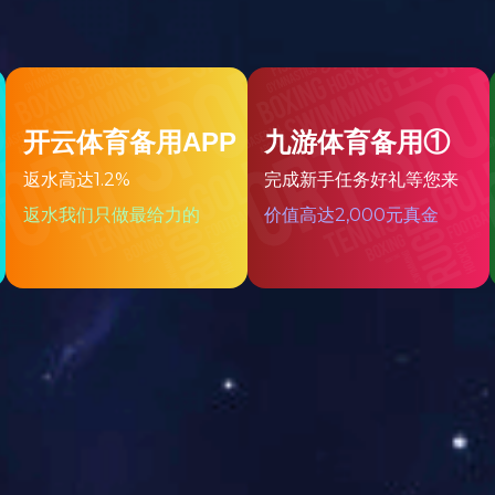
△ 九游体育·官方网站执行总裁傅林江先生领奖