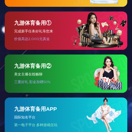
○九游体育·官方网站总裁许峰领奖
九游体育·官方网站凭借深厚的品牌积淀、扎实的服务能力以及优秀的行业口碑，
荣。
九游体育·官方网站总裁许峰出席会议并领取奖项。