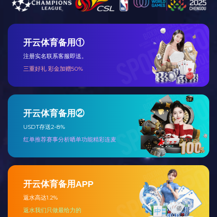
9月10日，由国务院发展研究中心企业研究所、清华大学房地产研究所和中
展高峰论坛”在北京雁栖湖国际会议中心召开。