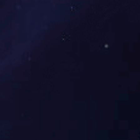
品牌价值增长约50%
“中国房地产轻资产运营领先企业”
作为
轻资产代建业务的国内首倡者
，自2005年始，蓝城人便在宋卫平先生的带
委托方提供包括咨询、设计、营造、销售、财税、物业等一站式的全方位服务
。