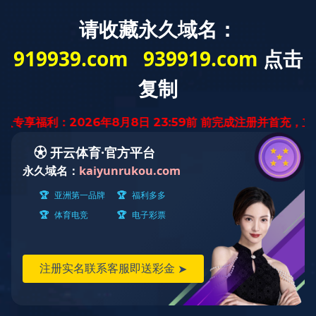
首 页
走进蓝城
新闻资讯
业务模式
蓝城新闻
媒体聚焦
蓝城视频
蓝城新闻