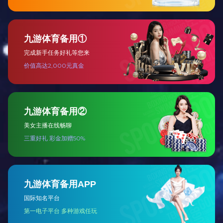
蓝城人一定要有同理心和利他心，替家人考量生活内容和生活品质，考量安