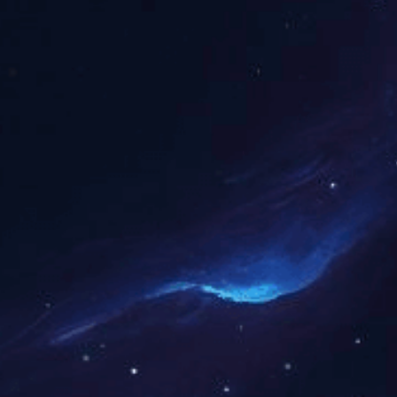
中国房地产百强企业家华东峰会
本次发布会的第二部分是第十三届中国房地产
九游体育·官方网站执行总裁傅林江先生作《
传统商业模式壁垒的有效路径，并以桃李春风为例
词。