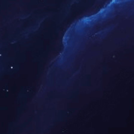
九游体育·官方网站执行总裁傅林江领奖
百强企业家华东峰会，包括企业家演讲环节和对话研讨环节。
跨界思维 激活市场活力》主题演讲，提出跨界思维和工匠精神决定未来房地产企业生
，展现了跨界思维下的服务创新、产品创新所带来的市场效应。时代呼唤具有工匠精