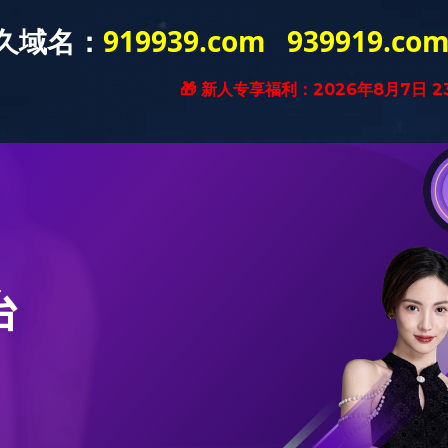
蓝城农业
蓝城颐养
蓝熙健康
资讯
业务模式
九游体育·官方网站
九游中国官方门户
招标
蓝城视频
您