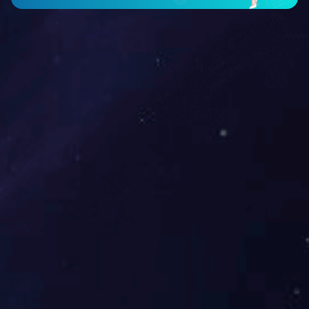
中国房地产业协会副会长、中房协
从数据看，大力发展养老产业十分迫切。如何既为老年人提供基本的生活保
调、可持续发展，是当今政府和社会亟待思考和解决的重大课题。
我认为老年有五大目标：老有所养、老有所医、老有所学、老有所乐。理想
为老年人提供美好的养老生活。我们要以想象力、创造力、实践力，为中国老人
有责任。大爱无疆，共同来助推中国养老事业的新发展。