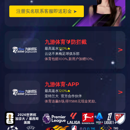
“百城（企业）联动计划”旨在通过百城联动、盘活资源，拓宽连锁式旅居
范工程在全国各地的顺利开展。